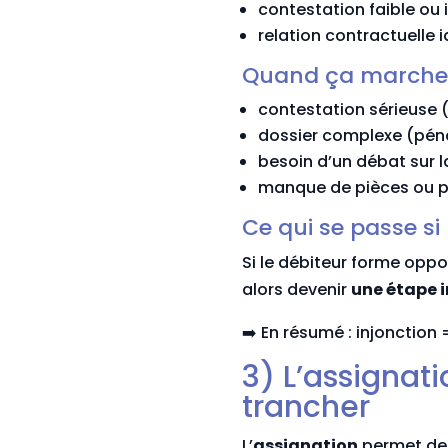
contestation faible ou 
relation contractuelle i
Quand ça marche
contestation sérieuse (
dossier complexe (péna
besoin d’un débat sur la
manque de pièces ou p
Ce qui se passe si 
Si le débiteur forme oppo
alors devenir
une étape 
➡️ En résumé : injonction
3) L’assignati
trancher
L’
assignation
permet de s