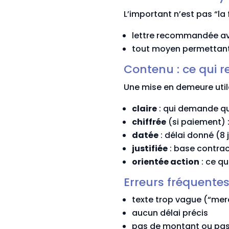
L’important n’est pas “la
lettre recommandée ave
tout moyen permettant 
Contenu : ce qui 
Une mise en demeure utile
claire
: qui demande qu
chiffrée
(si paiement) :
datée
: délai donné (8 j
justifiée
: base contrac
orientée action
: ce q
Erreurs fréquente
texte trop vague (“merc
aucun délai précis
pas de montant ou pas 