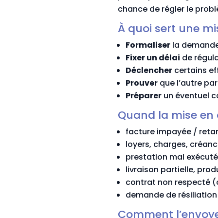
chance de régler le prob
À quoi sert une m
Formaliser
la demande 
Fixer un délai
de régula
Déclencher
certains ef
Prouver
que l’autre par
Préparer
un éventuel co
Quand la mise en 
facture impayée / reta
loyers, charges, créa
prestation mal exécuté
livraison partielle, pro
contrat non respecté (o
demande de résiliation
Comment l’envoyer