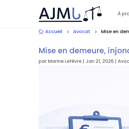
À pr
Accueil
Avocat
Mise en dem

5
5
Mise en demeure, injonc
par
Marine Lefèvre
|
Jan 21, 2026
|
Avo