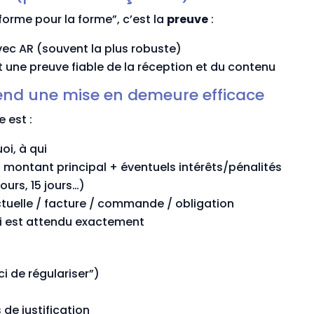
 forme pour la forme”, c’est la
preuve
:
c AR (souvent la plus robuste)
une preuve fiable de la réception et du contenu
rend une mise en demeure efficace
 est :
oi, à qui
 montant principal + éventuels intérêts/pénalités
ours, 15 jours…)
tuelle / facture / commande / obligation
ui est attendu exactement
s
i de régulariser”)
de justification