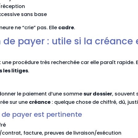
/réception
cessive sans base
ure ne “crie” pas. Elle
cadre
.
n de payer : utile si la créance
 une procédure très recherchée car elle paraît rapide. El
 les litiges
.
rdonner le paiement d’une somme
sur dossier
, souvent
rée sur une
créance
: quelque chose de chiffré, dû, just
 de payer est pertinente
fré
s/contrat, facture, preuves de livraison/exécution