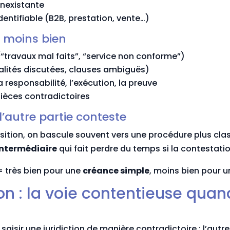
inexistante
dentifiable (B2B, prestation, vente…)
 moins bien
“travaux mal faits”, “service non conforme”)
lités discutées, clauses ambiguës)
 responsabilité, l’exécution, la preuve
ièces contradictoires
l’autre partie conteste
sition, on bascule souvent vers une procédure plus clas
intermédiaire
qui fait perdre du temps si la contestation
 = très bien pour une
créance simple
, moins bien pour 
on : la voie contentieuse quand
aisir une juridiction de manière contradictoire : l’autre