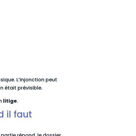
sique. L’injonction peut
 était prévisible.
un
litige
.
 il faut
 partie répond, le dossier