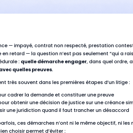
ce — impayé, contrat non respecté, prestation contesté
 en retard — la question n’est pas seulement “qui a raiso
édurale :
quelle démarche engager
, dans quel ordre, 
avec quelles preuves
.
t très souvent dans les premières étapes d’un litige :
our cadrer la demande et constituer une preuve
 pour obtenir une décision de justice sur une créance si
isir une juridiction quand il faut trancher un désaccord
parfois, ces démarches n’ont ni le même objectif, ni les
en choisir permet d’éviter :