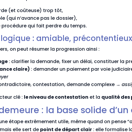
de (et coûteuse) trop tôt,
e (qui n’avance pas le dossier),
 procédure qui fait perdre du temps.
logique : amiable, précontentieux
ers, on peut résumer la progression ainsi :
age
: clarifier la demande, fixer un délai, constituer la 
ance claire)
: demander un paiement par voie judiciair
ayer
ontradictoire, contestation, demande complexe →
assi
teur clé :
le niveau de contestation
et la
qualité des
 demeure : la base solide d’un 
une étape extrêmement utile, même quand on pense “aller
 mais elle sert de
point de départ clair
: elle formalise