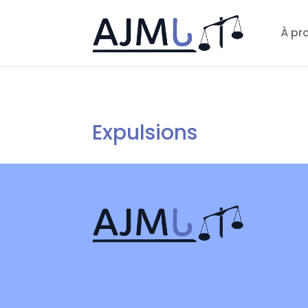
À pr
Expulsions