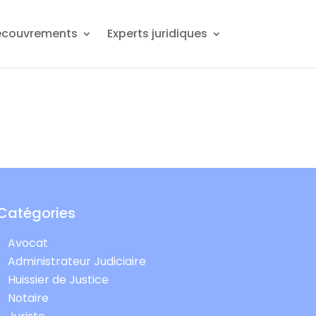
ecouvrements
Experts juridiques
Catégories
Avocat
Administrateur Judiciaire
Huissier de Justice
Notaire