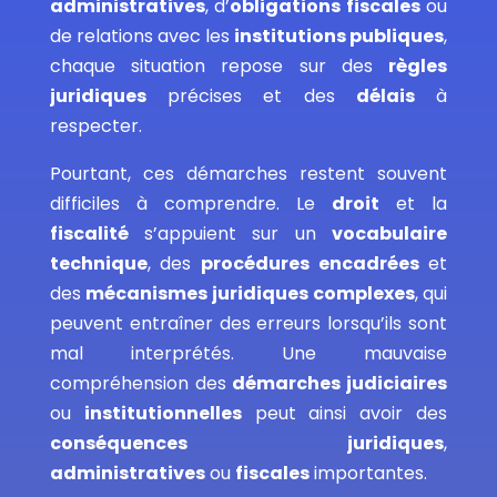
administratives
, d’
obligations fiscales
ou
de relations avec les
institutions publiques
,
chaque situation repose sur des
règles
juridiques
précises et des
délais
à
respecter.
Pourtant, ces démarches restent souvent
difficiles à comprendre. Le
droit
et la
fiscalité
s’appuient sur un
vocabulaire
technique
, des
procédures encadrées
et
des
mécanismes juridiques complexes
, qui
peuvent entraîner des erreurs lorsqu’ils sont
mal interprétés. Une mauvaise
compréhension des
démarches judiciaires
ou
institutionnelles
peut ainsi avoir des
conséquences juridiques
,
administratives
ou
fiscales
importantes.